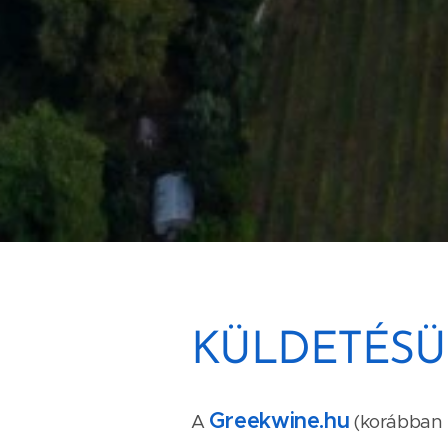
KÜLDETÉS
Greekwine.hu
A
(korábban B