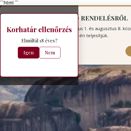
```html
```
FONTOS INFORMÁCIÓ RENDELÉSRŐL
Korhatár ellenőrzés
Szabadság miatt a 2026. augusztus 1. és augusztus 8. köz
rendeléseket csak augusztus 10-én teljesítjük.
Elmúltál 18 éves?
Igen
Nem