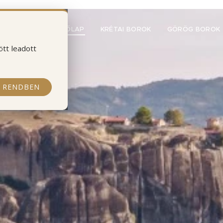
KEZDŐLAP
KRÉTAI BOROK
GÖRÖG BOROK
ött leadott
RENDBEN