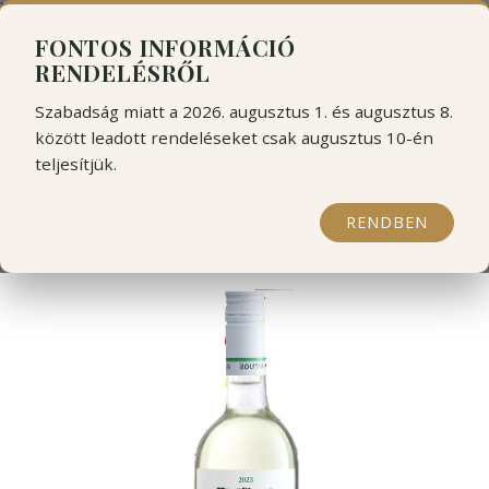
```html
```
FONTOS INFORMÁCIÓ
RENDELÉSRŐL
Szabadság miatt a 2026. augusztus 1. és augusztus 8.
között leadott rendeléseket csak augusztus 10-én
teljesítjük.
Boutari krétai ΚΡΗΤIΚΟΣ
RENDBEN
fehér (Vilana)