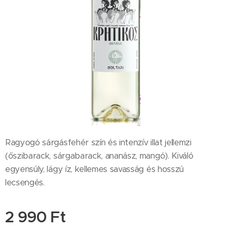
Ragyogó sárgásfehér szín és intenzív illat jellemzi
(őszibarack, sárgabarack, ananász, mangó). Kiváló
egyensúly, lágy íz, kellemes savasság és hosszú
lecsengés.
2 990
Ft