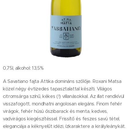
0,75l, alkohol: 13,5%
A Savatiano fajta Attika domináns szőlője. Roxani Matsa
közel négy évtizedes tapasztalattal készíti. Világos
citromsárga színű, kékes (!) villanásokkal. Az illat rendkívül
visszafogott, mondhatni angolosan elegáns. Finom fehér
virágok, fehér húsú őszibarack és menta, kedves,
vadvirágos kiegészítéssel. Frissítő és feszes savú tétel,
eleganciája a kéknyelűt idézi, ízkaraktere a királyleánykát.