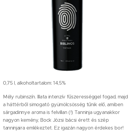
0,75 l, alkoholtartalom: 14,5%
Mély rubinszín. Illata intenzív fűszerességgel fogad, majd
a háttérből simogató gyümölcsösség tűnik elő, amiben
sárgadinnye aroma is felvillan (!) Tanninja ugyanakkor
nagyon kemény, Bock Józsi bácsi érett és szép
tanninjaira emlékeztet. Ez igazán nagyon érdekes bor!