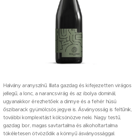
Halvány aranyszínű. Illata gazdag és kifejezetten virágos
jellegű, a lonc, a narancsvirág és az ibolya dominál,
ugyanakkor érezhetőek a dinnye és a fehér húsú
őszibarack gyümölcsös jegyei is. Ásványosság is feltűnik,
további komplexitást kölcsönözve neki. Nagy testű,
gazdag bor, magas savtartalma és alkoholtartalma
tökéletesen ötvöződik a könnyű ásványossággal.