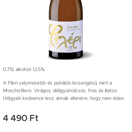
0,75l, alkohol: 12,5%
A Fileri selymesebb és puhább lecsengésű, mint a
Moschofilero. Virágos, déligyümölcsös, friss és illatos.
Hölgyek kedvence lesz, annak ellenére, hogy nem édes.
4 490
Ft