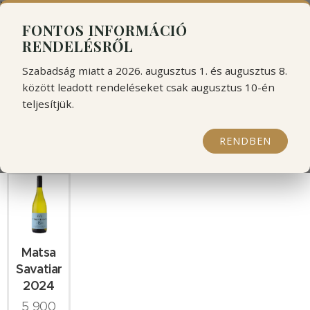
```html
```
FONTOS INFORMÁCIÓ
RENDELÉSRŐL
Szabadság miatt a 2026. augusztus 1. és augusztus 8.
között leadott rendeléseket csak augusztus 10-én
teljesítjük.
Roxani Matsa
RENDBEN
Matsa
Savatiano
2024
5 900