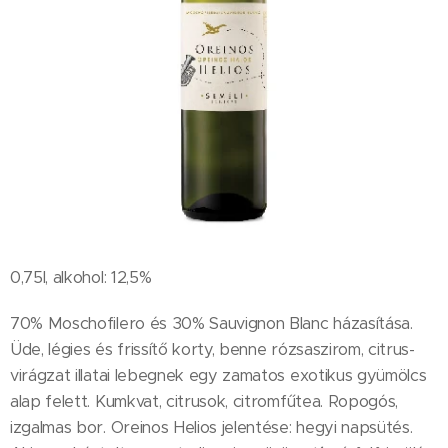
0,75l, alkohol: 12,5%
70% Moschofilero és 30% Sauvignon Blanc házasítása.
Üde, légies és frissítő korty, benne rózsaszirom, citrus-
virágzat illatai lebegnek egy zamatos exotikus gyümölcs
alap felett. Kumkvat, citrusok, citromfűtea. Ropogós,
izgalmas bor. Oreinos Helios jelentése: hegyi napsütés.