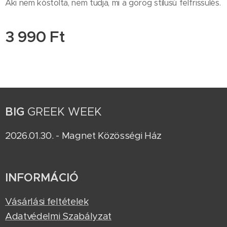
Aki nem kóstolta, nem tudja, mi a görög stílusú felfrissülés.
3 990
Ft
BIG
GREEK WEEK
2026.01.30. - Magnet Közösségi Ház
INFORMÁCIÓ
Vásárlási feltételek
Adatvédelmi Szabályzat