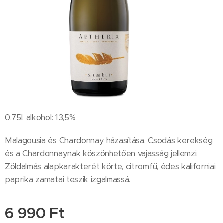
0,75l, alkohol: 13,5%
Malagousia és Chardonnay házasítása. Csodás kerekség
és a Chardonnaynak köszönhetően vajasság jellemzi.
Zöldalmás alapkarakterét körte, citromfű, édes kaliforniai
paprika zamatai teszik izgalmassá.
6 990
Ft