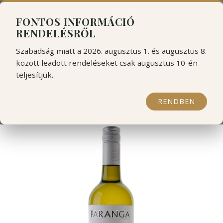
```html
```
FONTOS INFORMÁCIÓ
RENDELÉSRŐL
Szabadság miatt a 2026. augusztus 1. és augusztus 8.
között leadott rendeléseket csak augusztus 10-én
teljesítjük.
Kir-Yianni Paranga White
2025
RENDBEN