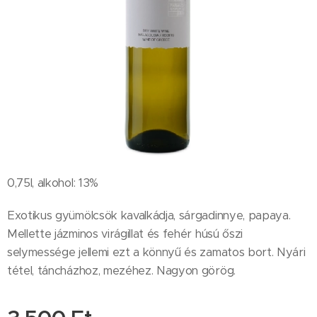
0,75l, alkohol: 13%
Exotikus gyümölcsök kavalkádja, sárgadinnye, papaya.
Mellette jázminos virágillat és fehér húsú őszi
selymessége jellemi ezt a könnyű és zamatos bort. Nyári
tétel, táncházhoz, mezéhez. Nagyon görög.