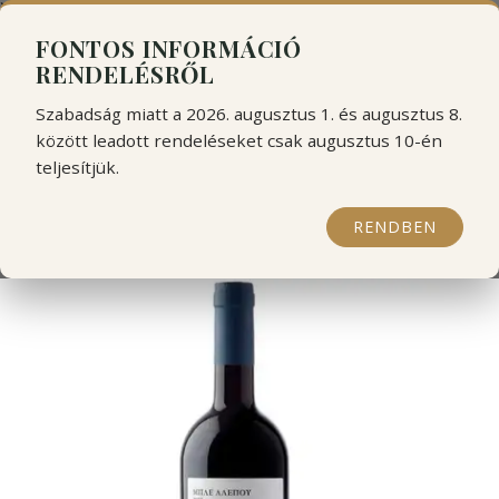
```html
```
FONTOS INFORMÁCIÓ
RENDELÉSRŐL
Szabadság miatt a 2026. augusztus 1. és augusztus 8.
között leadott rendeléseket csak augusztus 10-én
teljesítjük.
Kir-Yianni Ble Alepou (kék
róka) 2022
RENDBEN