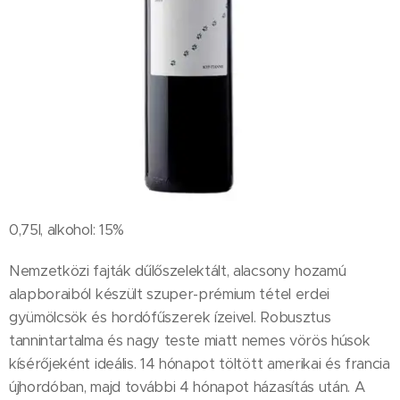
0,75l, alkohol: 15%
Nemzetközi fajták dűlőszelektált, alacsony hozamú
alapboraiból készült szuper-prémium tétel erdei
gyümölcsök és hordófűszerek ízeivel. Robusztus
tannintartalma és nagy teste miatt nemes vörös húsok
kísérőjeként ideális. 14 hónapot töltött amerikai és francia
újhordóban, majd további 4 hónapot házasítás után. A