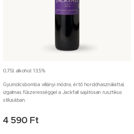
0,75l, alkohol: 13,5%
Gyümölcsbomba villányi módra, értő hordóhasználattal,
izgalmas fűszerességgel a Jackfall sajátosan rusztikus
stílusában.
4 590
Ft